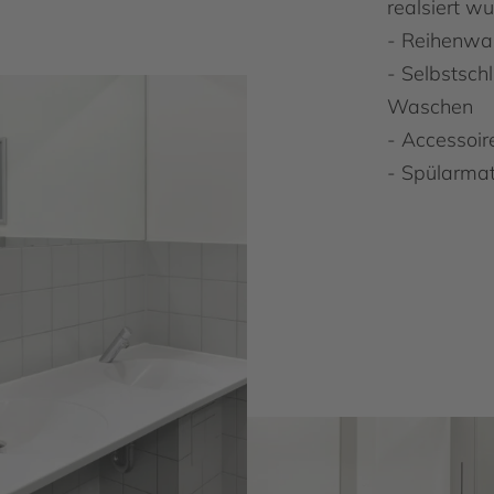
realsiert w
- Reihenwa
- Selbstsch
Waschen
- Accessoir
- Spülarmat