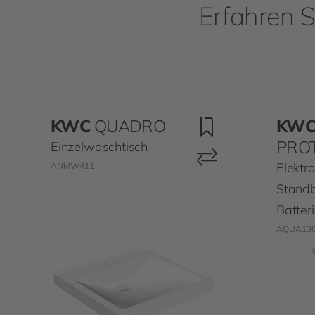
Erfahren S
KWC
QUADRO
KW
PRO
Einzelwaschtisch
Elektro
ANMW411
Standb
Batter
AQUA13