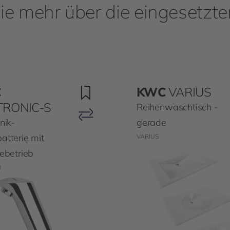
ie mehr über die eingesetzt
C
KWC
VARIUS
TRONIC-S
Reihenwaschtisch -
nik-
gerade
atterie mit
VARIUS
iebetrieb
0