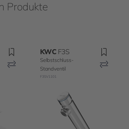
en Produkte
KWC
F3S
Selbstschluss-
Standventil
F3SV1101