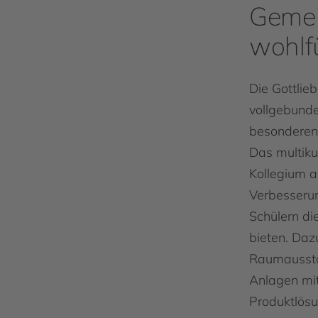
Gemei
wohlf
Die Gottlie
vollgebund
besonderen 
Das multikul
Kollegium ar
Verbesseru
Schülern d
bieten. Daz
Raumausstat
Anlagen mit
Produktlös