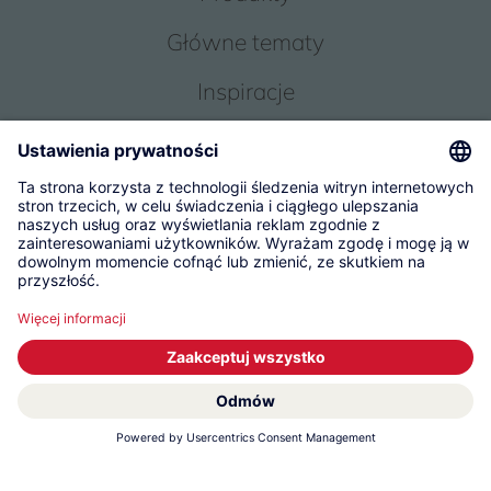
Główne tematy
Inspiracje
Obsługa
O Nas
© 2026 KWC Group Management AG
Ogólne warunki handlowe
Impressum
Ochrona danych