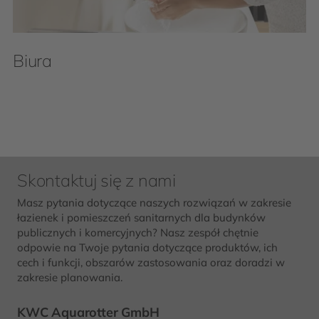
Biura
Skontaktuj się z nami
Masz pytania dotyczące naszych rozwiązań w zakresie
łazienek i pomieszczeń sanitarnych dla budynków
publicznych i komercyjnych? Nasz zespół chętnie
odpowie na Twoje pytania dotyczące produktów, ich
cech i funkcji, obszarów zastosowania oraz doradzi w
zakresie planowania.
KWC Aquarotter GmbH