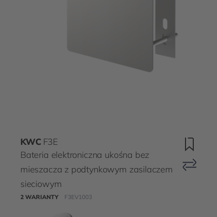
KWC
F3E
Bateria elektroniczna ukośna bez
mieszacza z podtynkowym zasilaczem
sieciowym
2 WARIANTY
F3EV1003