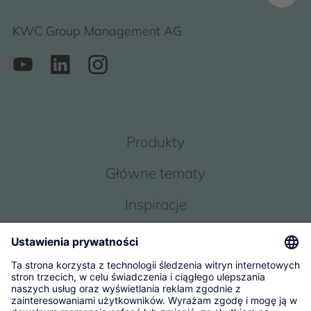
KWC Group Management AG
Produkty
Główne tematy
Inspiracje
Obsługa
O Nas