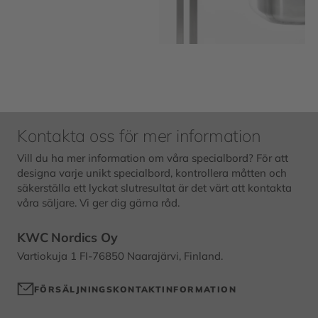
Kontakta oss för mer information
Vill du ha mer information om våra specialbord? För att
designa varje unikt specialbord, kontrollera måtten och
säkerställa ett lyckat slutresultat är det värt att kontakta
våra säljare. Vi ger dig gärna råd.
KWC Nordics Oy
Vartiokuja 1 FI-76850 Naarajärvi, Finland.
FÖRSÄLJNINGSKONTAKTINFORMATION