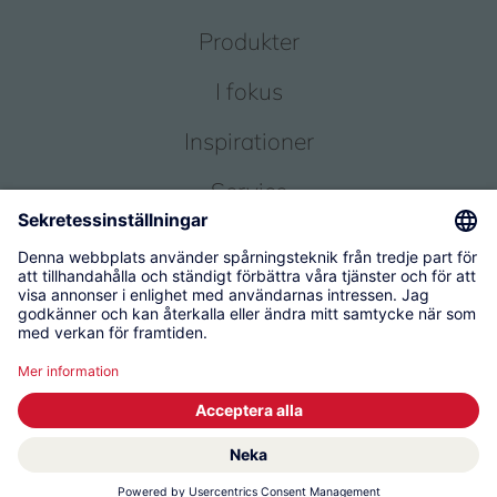
Produkter
I fokus
Inspirationer
Service
Om oss
© 2026 KWC Group Management AG
Användarvillkor
Administratör
Skydd av personuppgifter