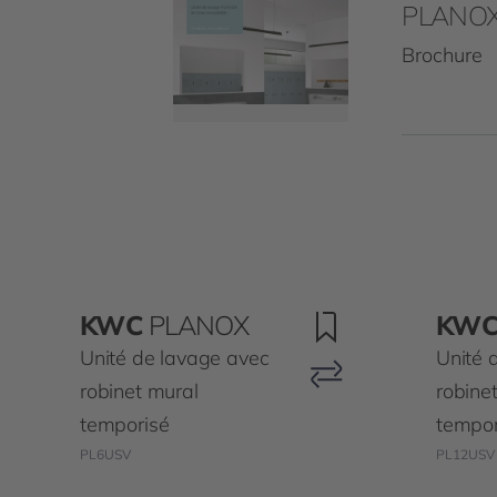
PLANOX 
Brochure
KWC
PLANOX
KW
Unité de lavage avec
Unité 
robinet mural
robine
temporisé
tempor
PL6USV
PL12USV