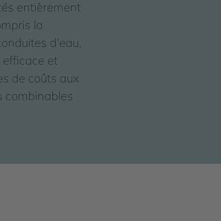
tés entièrement
ompris la
 conduites d'eau,
efficace et
es de coûts aux
ls combinables