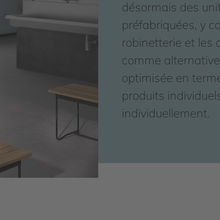
désormais des uni
préfabriquées, y c
robinetterie et les
comme alternative 
optimisée en term
produits individue
individuellement.