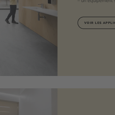
– un équipement s
VOIR LES APPL