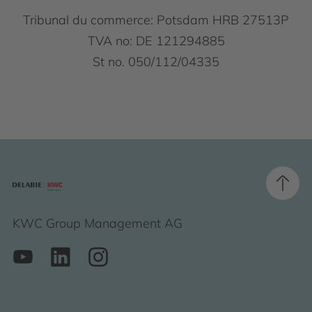
Tribunal du commerce: Potsdam HRB 27513P
TVA no: DE 121294885
St no. 050/112/04335
KWC Group Management AG