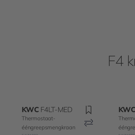
F4 k
KWC
F4LT-MED
KW
Thermostaat-
Therm
ééngreepsmengkraan
ééngr