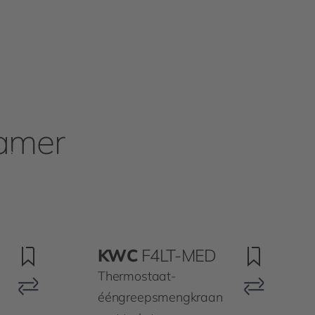
kamer
KWC
F4LT-MED
Thermostaat-
ééngreepsmengkraan