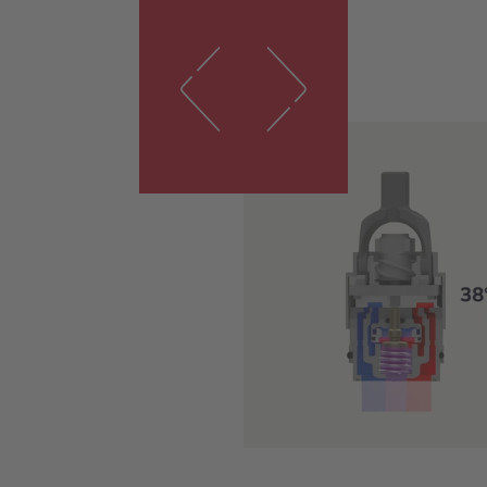
Met stand-
onderbouw
tegen verb