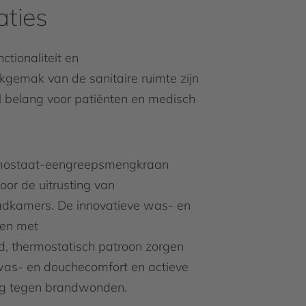
aties
ctionaliteit en
gemak van de sanitaire ruimte zijn
l belang voor patiënten en medisch
mostaat-eengreepsmengkraan
voor de uitrusting van
adkamers. De innovatieve was- en
en met
d, thermostatisch patroon zorgen
 was- en douchecomfort en actieve
g tegen brandwonden.