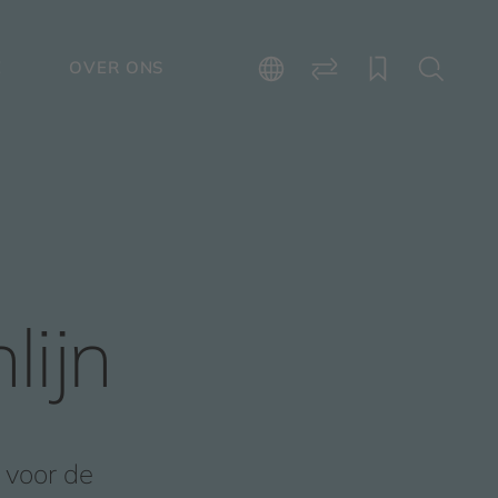
E
OVER ONS
lijn
 voor de