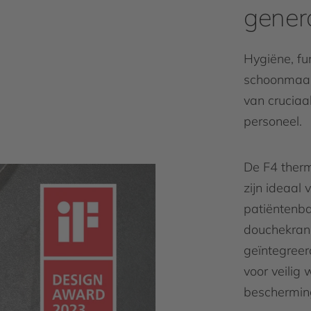
gener
Hygiëne, fun
schoonmaak
van cruciaa
personeel.
De F4 ther
zijn ideaal 
patiëntenb
douchekran
geïntegreer
voor veilig
beschermin