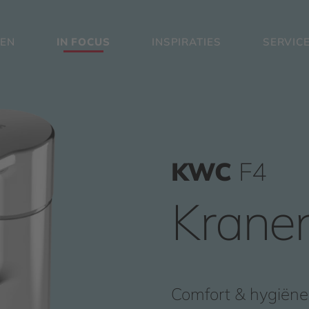
EN
IN FOCUS
INSPIRATIES
SERVIC
KWC
F4
Kranen
Comfort & hygiëne