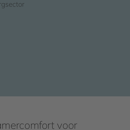
rgsector
mercomfort voor