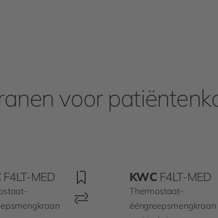
ranen voor patiënten
C
F4LT-MED
KWC
F4LT-MED
ostaat-
Thermostaat-
eepsmengkraan
ééngreepsmengkraan