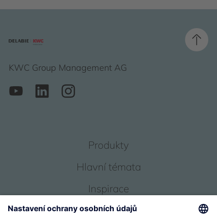
KWC Group Management AG
Produkty
Hlavní témata
Inspirace
Servis