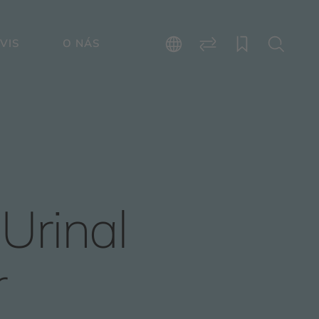
VIS
O NÁS
Urinal
r