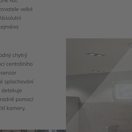
ně lidí,
zovatele velké
Absolutní
 zejména
odný chytrý
í centrálního
 senzor
é splachování
 detekuje
ýhradně pomocí
ití kamery.