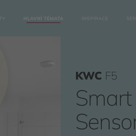
TY
HLAVNÍ TÉMATA
INSPIRACE
SER
KWC
F5
Smart 
Senso