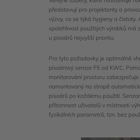
Veřejné toalety, které navštěvuje hod
představují pro projektanty a provo
výzvy, co se týká hygieny a čistoty. 
spolehlivost použitých výrobků má
u pisoárů nejvyšší prioritu.
Pro tyto požadavky je optimálně vh
pisoárový senzor F5 od KWC. Pomoc
monitorování prostoru zabezpečuje
namontovaný na stropě automatick
pisoárů po každému použití. Senzor
přítomnost uživatelů v místnosti v
fyzikálních parametrů, tzn. bez použ