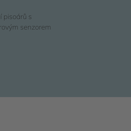
 pisoárů s
orovým senzorem