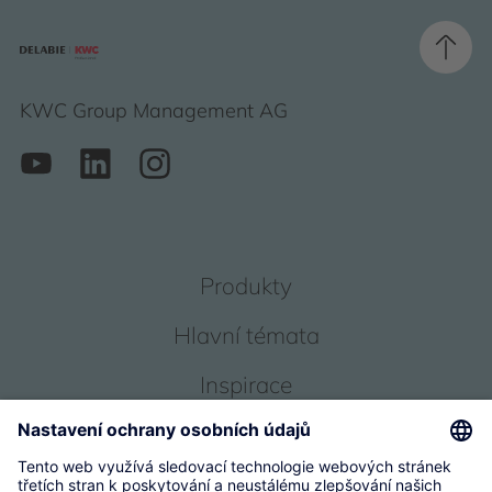
KWC Group Management AG
Produkty
Hlavní témata
Inspirace
Servis
O nás