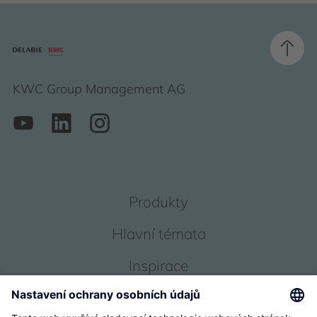
KWC Group Management AG
Produkty
Hlavní témata
Inspirace
Servis