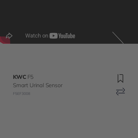
KWC
F5
Smart Urinal Sensor
F5EF3008