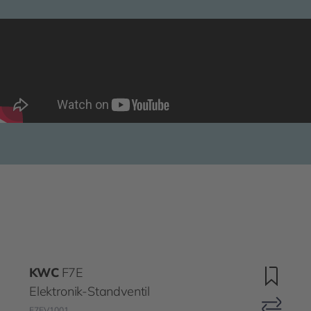
KWC
F7E
Elektronik-Standventil
F7EV1001