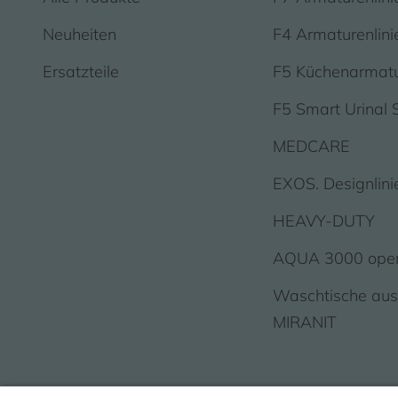
Neuheiten
F4 Armaturenlini
Ersatzteile
F5 Küchenarmat
F5 Smart Urinal 
MEDCARE
EXOS. Designlini
HEAVY-DUTY
AQUA 3000 ope
Waschtische au
MIRANIT