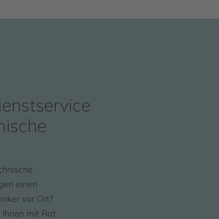
enstservice
nische
chnische
gen einen
iker vor Ort?
 Ihnen mit Rat