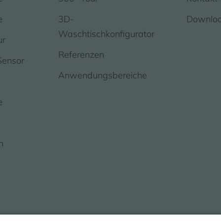
e
3D-
Downlo
Waschtischkonfigurator
ur
Referenzen
Sensor
Anwendungsbereiche
e
n
s