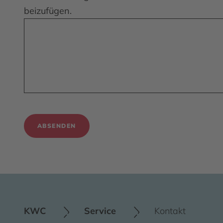
beizufügen.
ABSENDEN
KWC
Service
Kontakt