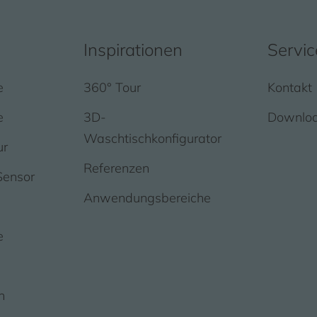
Inspirationen
Servic
e
360° Tour
Kontakt
e
3D-
Downlo
Waschtischkonfigurator
ur
Referenzen
Sensor
Anwendungsbereiche
e
n