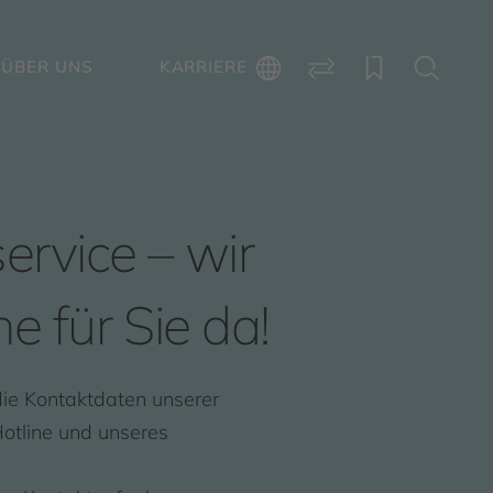
ÜBER UNS
KARRIERE
rvice – wir
e für Sie da!
 die Kontaktdaten unserer
otline und unseres