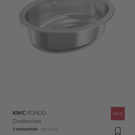
KWC
RONDO
Ovalbecken
2 VARIANTEN
RDHO451