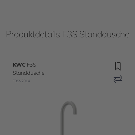
Produktdetails F3S Standdusche
KWC
F3S
Standdusche
F3SV2014