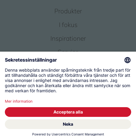
Produkter
I fokus
Inspirationer
Service
Om oss
© 2026 KWC Group Management AG
Användarvillkor
Administratör
Skydd av personuppgifter