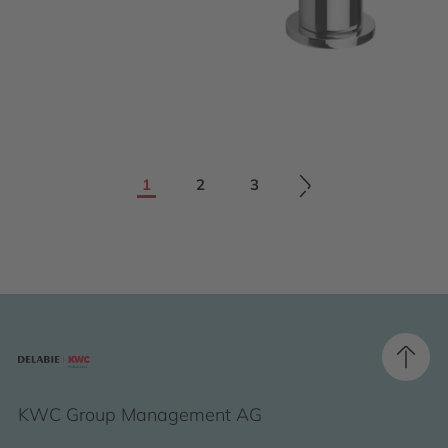
1
2
3
KWC Group Management AG