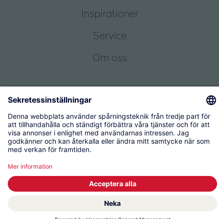
Inspirationer
Service
Om oss
© 2026 KWC Group Management AG
Användarvillkor
Administratör
Skydd av personuppgifter