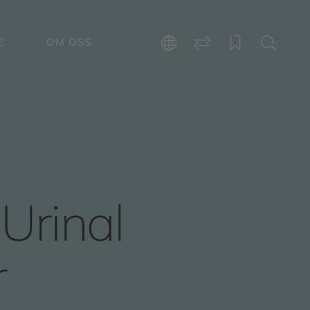
E
OM OSS
Urinal
r