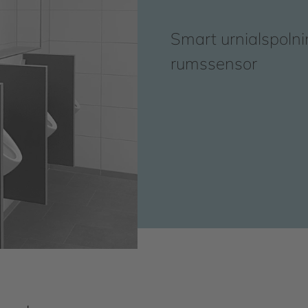
Smart urnialspoln
rumssensor