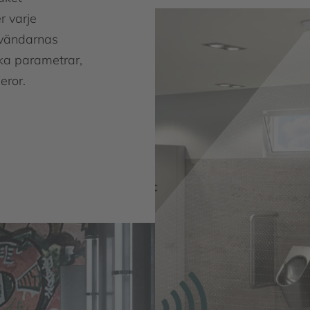
r varje
nvändarnas
ka parametrar,
eror.