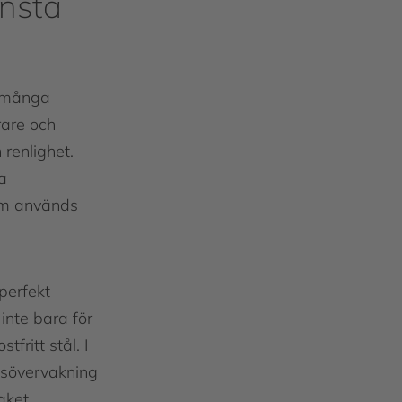
insta
v många
rare och
 renlighet.
ta
som används
perfekt
inte bara för
tfritt stål. I
msövervakning
aket