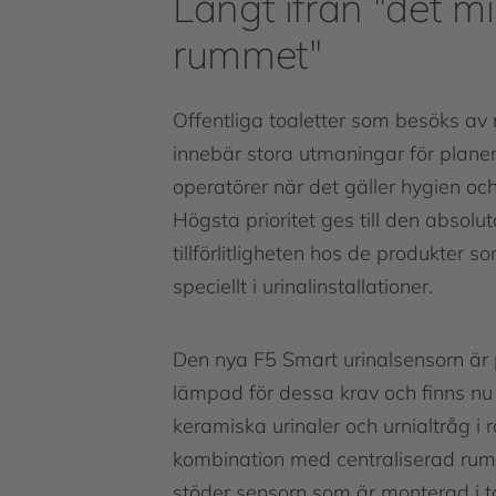
Långt ifrån "det m
rummet"
Offentliga toaletter som besöks a
innebär stora utmaningar för plane
operatörer när det gäller hygien och
Högsta prioritet ges till den absolu
tillförlitligheten hos de produkter 
speciellt i urinalinstallationer.
Den nya F5 Smart urinalsensorn är 
lämpad för dessa krav och finns nu 
keramiska urinaler och urnialtråg i ros
kombination med centraliserad ru
stöder sensorn som är monterad i t