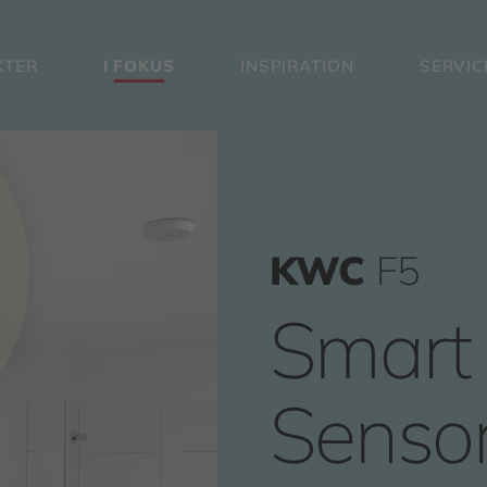
KTER
I FOKUS
INSPIRATION
SERVIC
KWC
F5
Smart 
Senso