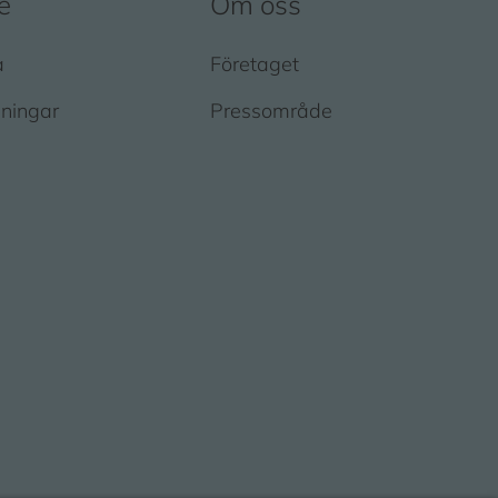
e
Om oss
a
Företaget
ningar
Pressområde