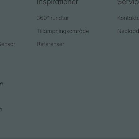
Inspirationer
Servic
360° rundtur
Kontakt
Tillämpningsområde
Nedladd
Sensor
Referenser
je
n