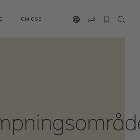
E
OM OSS
ämpningsområd