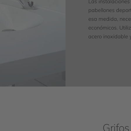
Las instalaciones 
pabellones deport
esa medida, neces
económicos. Utiliz
acero inoxidable y
Grifos