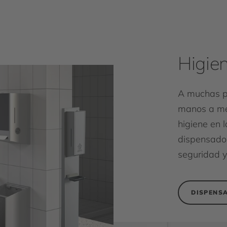
Higie
A muchas pe
manos a men
higiene en l
dispensador
seguridad y
DISPENS