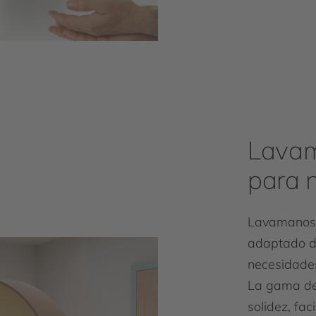
Lavam
para 
Lavamanos c
adaptado de
necesidade
La gama de
solidez, fac