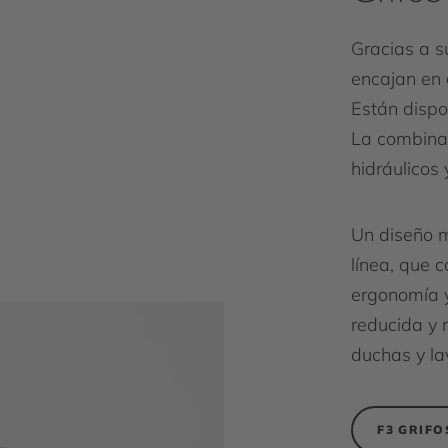
Gracias a s
encajan en 
Están dispon
La combinac
hidráulicos 
Un diseño 
línea, que 
ergonomía y 
reducida y 
duchas y l
F3 GRIFO