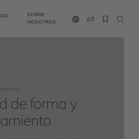
SOBRE
CIO
NOSOTROS
UCATIVAS
d de forma y
namiento