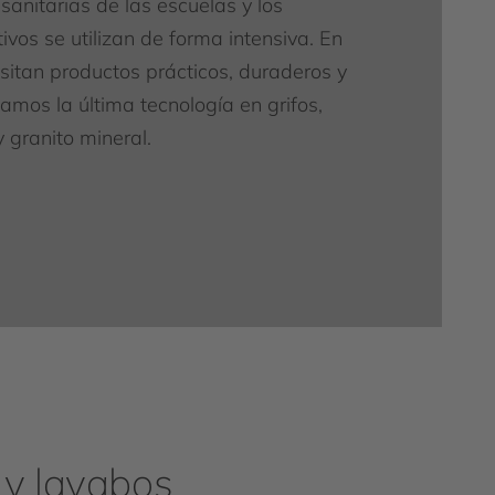
sanitarias de las escuelas y los
ivos se utilizan de forma intensiva. En
itan productos prácticos, duraderos y
amos la última tecnología en grifos,
 granito mineral.
 y lavabos