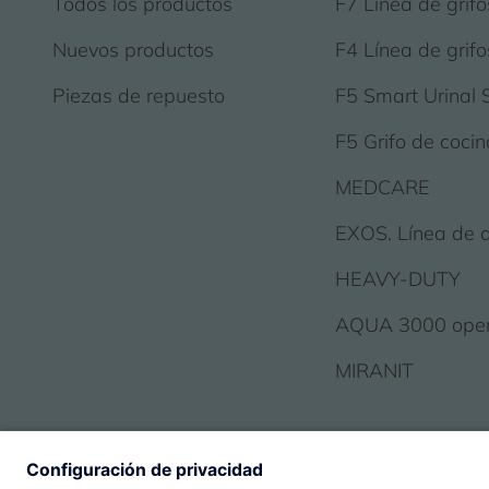
Todos los productos
F7 Línea de grifo
Nuevos productos
F4 Línea de grifo
Piezas de repuesto
F5 Smart Urinal 
F5 Grifo de cocin
MEDCARE
EXOS. Línea de 
HEAVY-DUTY
AQUA 3000 ope
MIRANIT