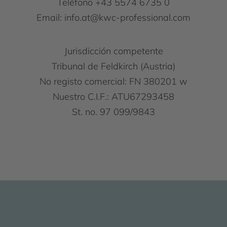
Teléfono +43 5574 6735 0
Email: info.at@kwc-professional.com
Jurisdicción competente
Tribunal de Feldkirch (Austria)
No registo comercial: FN 380201 w
Nuestro C.I.F.: ATU67293458
St. no. 97 099/9843