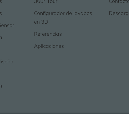
s
360° Tour
Contact
s
Configurador de lavabos
Descarg
en 3D
Sensor
Referencias
a
Aplicaciones
diseño
n