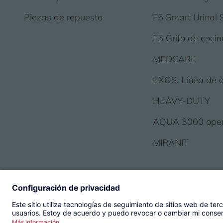
Piezas de repuesto
F5 Smart Urinal 
F5 Grifo de cocin
MEDCARE
EXOS. Línea de 
HEAVY-DUTY
AQUA 3000 ope
MIRANIT
© 2026 KWC Group Mana