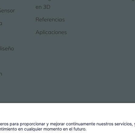
en 3D
Sensor
Referencias
a
Aplicaciones
diseño
n
gement AG
Condiciones Generales
Pie de impre