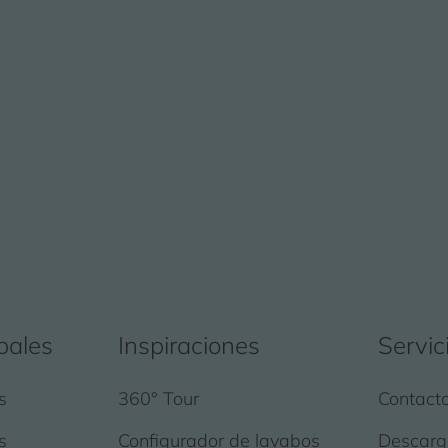
pales
Inspiraciones
Servic
s
360° Tour
Contact
s
Configurador de lavabos
Descarg