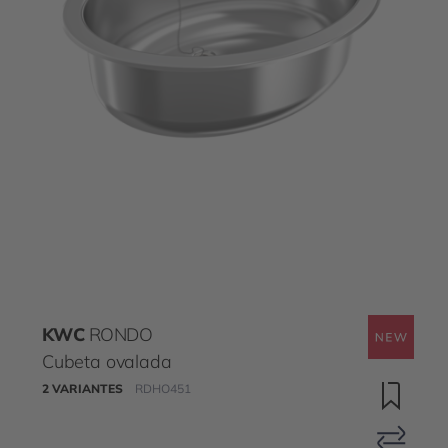
KWC
RONDO
Cubeta ovalada
2 VARIANTES
RDHO451