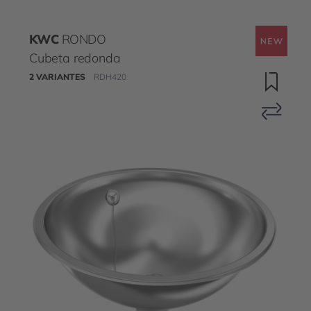
KWC
RONDO
Cubeta redonda
2 VARIANTES
RDH420