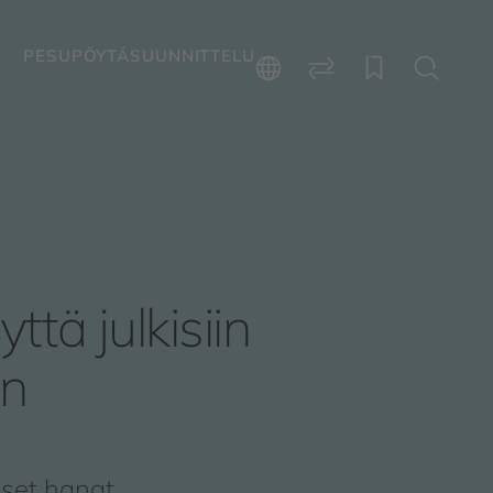
PESUPÖYTÄSUUNNITTELU
ttä julkisiin
in
iset hanat