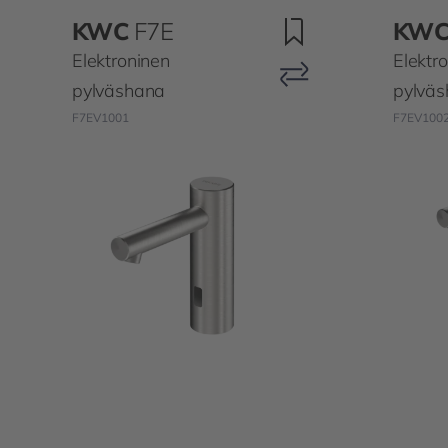
KWC
F7E
KW
Elektroninen
Elektr
pylväshana
pylvä
F7EV1001
F7EV100