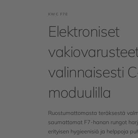
KWC F7E
Elektroniset
vakiovarusteet
valinnaisesti C
moduulilla
Ruostumattomasta teräksestä valmi
saumattomat F7-hanan rungot harja
erityisen hygieenisiä ja helppoja 