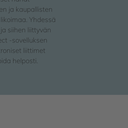
en ja kaupallisten
alikoimaa. Yhdessä
a siihen liittyvän
t -sovelluksen
oniset liittimet
da helposti.