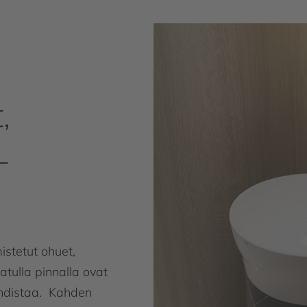
,
-
stetut ohuet,
tulla pinnalla ovat
puhdistaa. Kahden