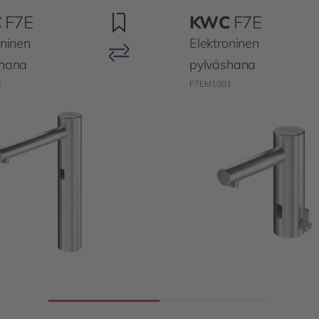
C
F7E
KWC
F7E
oninen
Elektroninen
shana
pylväshana
2
F7EM1001