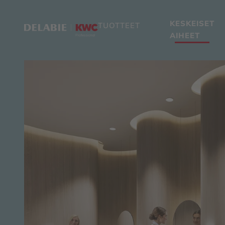
KESKEISET
TUOTTEET
AIHEET