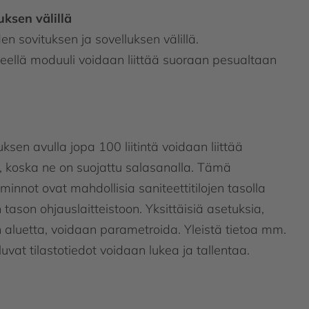
uksen välillä
 sovituksen ja sovelluksen välillä.
keellä moduuli voidaan liittää suoraan pesualtaan
en avulla jopa 100 liitintä voidaan liittää
i, koska ne on suojattu salasanalla. Tämä
iminnot ovat mahdollisia saniteettitilojen tasolla
tason ohjauslaitteistoon. Yksittäisiä asetuksia,
n aluetta, voidaan parametroida. Yleistä tietoa mm.
uvat tilastotiedot voidaan lukea ja tallentaa.