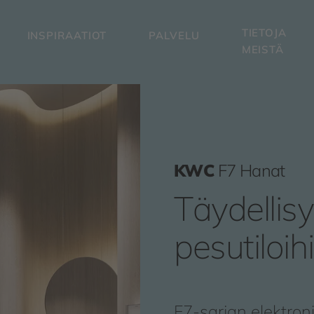
TIETOJA
INSPIRAATIOT
PALVELU
MEISTÄ
KWC
F7 Hanat
Täydellisyy
pesutiloih
F7-sarjan elektron