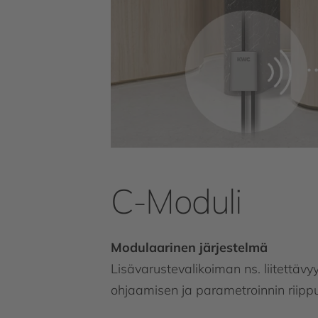
C-Moduli
Modulaarinen järjestelmä
Lisävarustevalikoiman ns. liitettävy
ohjaamisen ja parametroinnin riippu