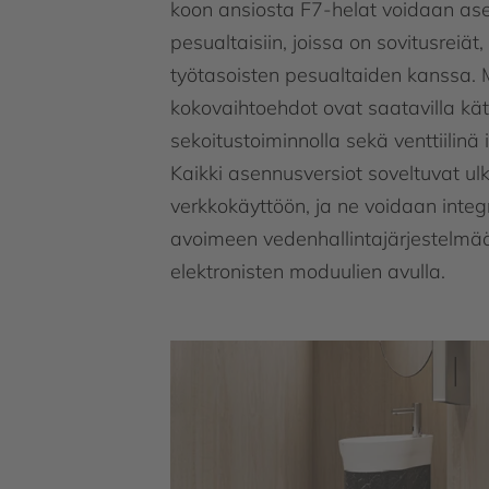
koon ansiosta F7-helat voidaan ase
pesualtaisiin, joissa on sovitusreiä
työtasoisten pesualtaiden kanssa
kokovaihtoehdot ovat saatavilla kät
sekoitustoiminnolla sekä venttiilinä 
Kaikki asennusversiot soveltuvat ul
verkkokäyttöön, ja ne voidaan int
avoimeen vedenhallintajärjestelmää
elektronisten moduulien avulla.