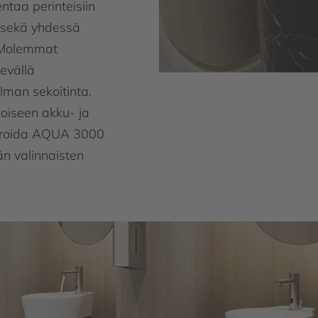
ntaa perinteisiin
t, sekä yhdessä
. Molemmat
evällä
ilman sekoitinta.
koiseen akku- ja
egroida AQUA 3000
n valinnaisten