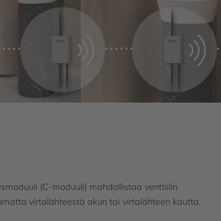
ysmoduuli (C-moduuli) mahdollistaa venttiilin
matta virtalähteestä akun tai virtalähteen kautta.