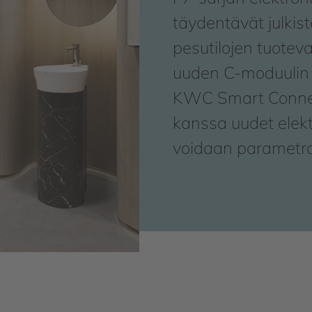
täydentävät julkist
pesutilojen tuotev
uuden C-moduulin j
KWC Smart Connec
kanssa uudet elektr
voidaan parametroi