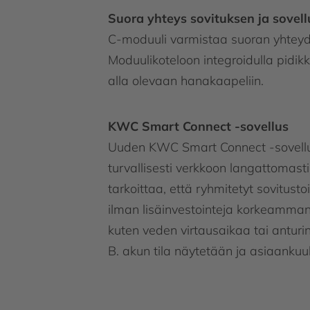
Suora yhteys sovituksen ja sovell
C-moduuli varmistaa suoran yhteyden
Moduulikoteloon integroidulla pidik
alla olevaan hanakaapeliin.
KWC Smart Connect -sovellus
Uuden KWC Smart Connect -sovelluks
turvallisesti verkkoon langattomast
tarkoittaa, että ryhmitetyt sovitusto
ilman lisäinvestointeja korkeamman 
kuten veden virtausaikaa tai anturi
B. akun tila näytetään ja asiaankuul