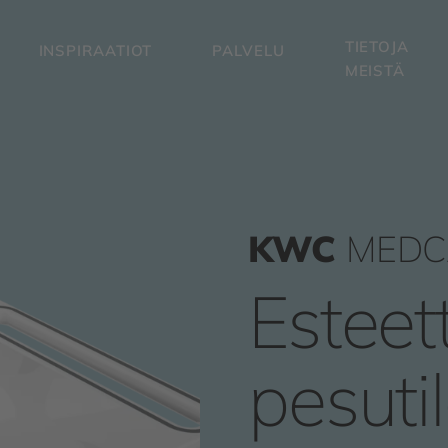
TIETOJA
INSPIRAATIOT
PALVELU
MEISTÄ
KWC
MEDC
Esteet
pesutil