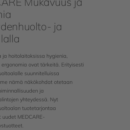
ARE Mukavuus ja
nia
ydenhuolto- ja
lalla
 ja hoitolaitoksissa hygienia,
, ergonomia ovat tärkeitä. Erityisesti
oltoalalle suunnitelluissa
mme nämä näkökohdat otetaan
iminnallisuuden ja
alintojen yhteydessä. Nyt
oltoalan tuotetarjontaa
ät uudet MEDCARE-
stuotteet.