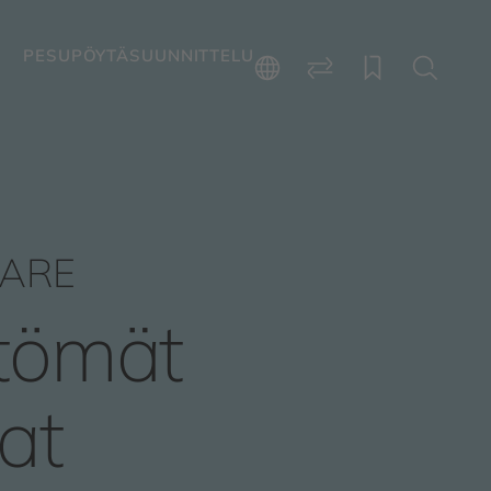
PESUPÖYTÄSUUNNITTELU
ARE
tömät
at