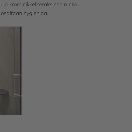
luja krominikkeliteräksinen runko
luja krominikkeliteräksinen runko
 osaltaan hygieniaa.
 osaltaan hygieniaa.