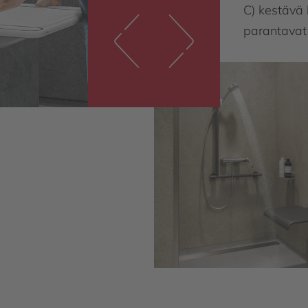
C) kestävä 
C) kestävä 
parantavat
parantavat