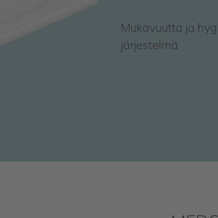
Mukavuutta ja hyg
järjestelmä