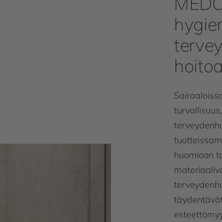
MEDC
hygie
terve
hoitoa
Sairaaloissa
turvallisuus
terveydenhu
tuotteissa
huomioon to
materiaaliv
terveydenhu
täydentäv
esteettömyy