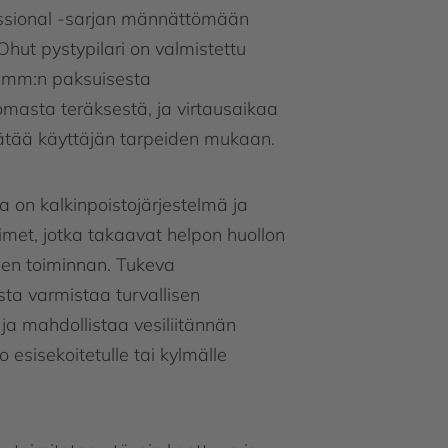
sional -sarjan männättömään
Ohut pystypilari on valmistettu
 mm:n paksuisesta
masta teräksestä, ja virtausaikaa
ätää käyttäjän tarpeiden mukaan.
a on kalkinpoistojärjestelmä ja
timet, jotka takaavat helpon huollon
isen toiminnan. Tukeva
ta varmistaa turvallisen
 ja mahdollistaa vesiliitännän
o esisekoitetulle tai kylmälle