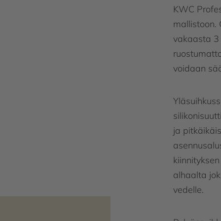
KWC Profes
mallistoon. 
vakaasta 3
ruostumatto
voidaan sä
Yläsuihkuss
silikonisuut
ja pitkäikä
asennusalus
kiinnityksen
alhaalta jok
vedelle.