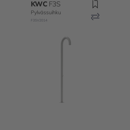
KWC
F3S
Pylvässuihku
F3SV2014