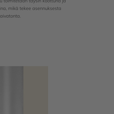
u toimitetaan täysin koottuna ja
ina, mikä tekee asennuksesta
aivatonta.