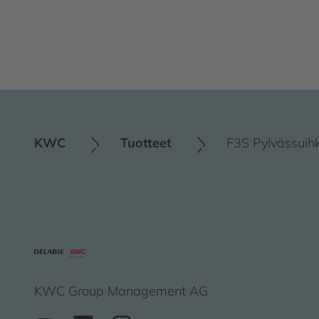
KWC
Tuotteet
F3S Pylvässuih
KWC Group Management AG