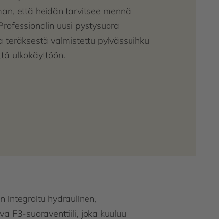
an, että heidän tarvitsee mennä
 Professionalin uusi pystysuora
 teräksestä valmistettu pylvässuihku
ttä ulkokäyttöön.
n integroitu hydraulinen,
va F3-suoraventtiili, joka kuuluu