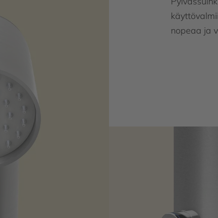
Pylvässuihk
käyttövalmi
nopeaa ja v