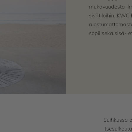
mukavuudesta ilm
sisätiloihin. KWC
ruostumattomasta
sopii sekä sisä- e
Suihkussa o
itsesulkeutu