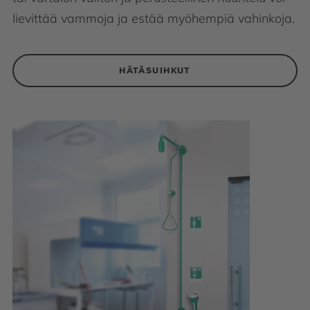
lievittää vammoja ja estää myöhempiä vahinkoja.
HÄTÄSUIHKUT