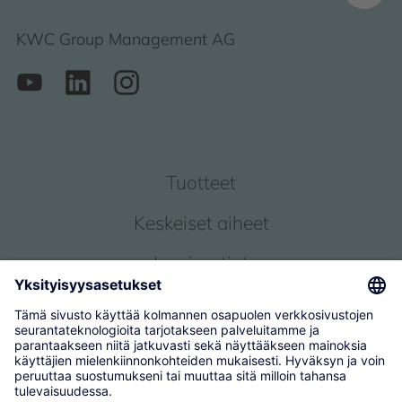
KWC Group Management AG
Tuotteet
Keskeiset aiheet
Inspiraatiot
Palvelu
Tietoja meistä