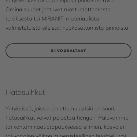
erityisen kestäviä ja helposti puhdistettavia:
Ominaisuudet johtuvat ruostumattomasta
teräksestä tai MIRANIT-materiaalista
valmistetuista sileistä, huokosettomista pinnoista.
SIIVOUSALTAAT
Hätäsuihkut
Yrityksissä, joissa onnettomuusriski on suuri,
hätäsuihkut voivat pelastaa hengen. Palovamma-
tai kontaminaatiotapauksessa silmien, kasvojen
tai vartalon välitön ja perusteellinen huuhtelu voi