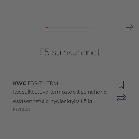
F5 suihkuhanat
KWC
F5S-THERM
Itsesulkeutuva termostaattiseinähana
esiasennetulla hygieniayksiköllä
F5ST2109