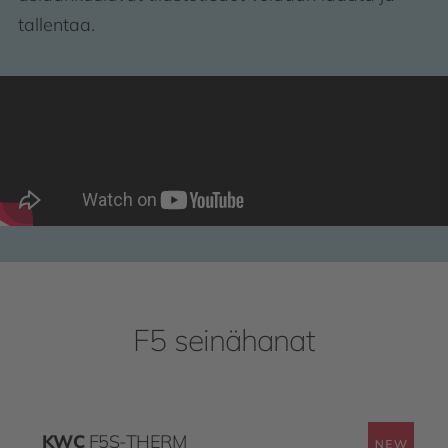
tallentaa.
F5 seinähanat
KWC
F5S-THERM