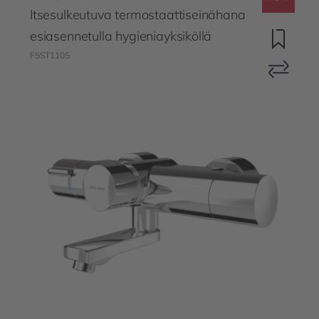
Itsesulkeutuva termostaattiseinähana
esiasennetulla hygieniayksiköllä
F5ST1105