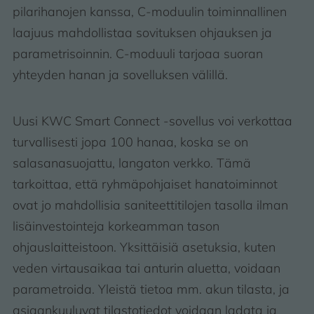
pilarihanojen kanssa, C-moduulin toiminnallinen
laajuus mahdollistaa sovituksen ohjauksen ja
parametrisoinnin. C-moduuli tarjoaa suoran
yhteyden hanan ja sovelluksen välillä.
Uusi KWC Smart Connect -sovellus voi verkottaa
turvallisesti jopa 100 hanaa, koska se on
salasanasuojattu, langaton verkko. Tämä
tarkoittaa, että ryhmäpohjaiset hanatoiminnot
ovat jo mahdollisia saniteettitilojen tasolla ilman
lisäinvestointeja korkeamman tason
ohjauslaitteistoon. Yksittäisiä asetuksia, kuten
veden virtausaikaa tai anturin aluetta, voidaan
parametroida. Yleistä tietoa mm. akun tilasta, ja
asiaankuuluvat tilastotiedot voidaan ladata ja