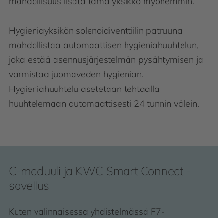
mahdollisuus lisätä tämä yksikkö myöhemmin.
Hygieniayksikön solenoidiventtiilin patruuna
mahdollistaa automaattisen hygieniahuuhtelun,
joka estää asennusjärjestelmän pysähtymisen ja
varmistaa juomaveden hygienian.
Hygieniahuuhtelu asetetaan tehtaalla
huuhtelemaan automaattisesti 24 tunnin välein.
C-moduuli ja KWC Smart Connect -
sovellus
Kuten valinnaisessa yhdistelmässä F7-