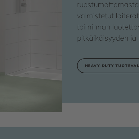
ruostumattomasta
valmistetut laitera
toiminnan luotett
pitkäikäisyyden ja
HEAVY-DUTY TUOTEVA