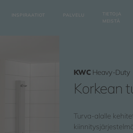
TIETOJA
INSPIRAATIOT
PALVELU
MEISTÄ
KWC
Heavy-Duty
Korkean t
Turva-alalle kehite
kiinnitysjärjestel