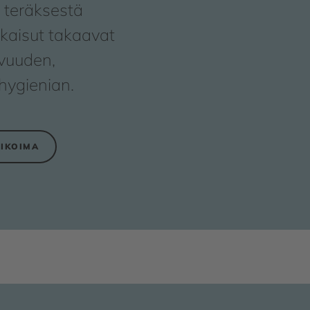
 teräksestä
tkaisut takaavat
avuuden,
 hygienian.
LIKOIMA