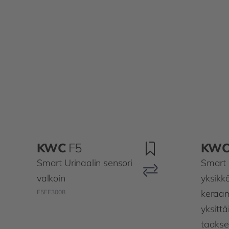
KWC
F5
KW
Smart Urinaalin sensori
Smart 
valkoin
yksikk
keraam
F5EF3008
yksittä
taakse