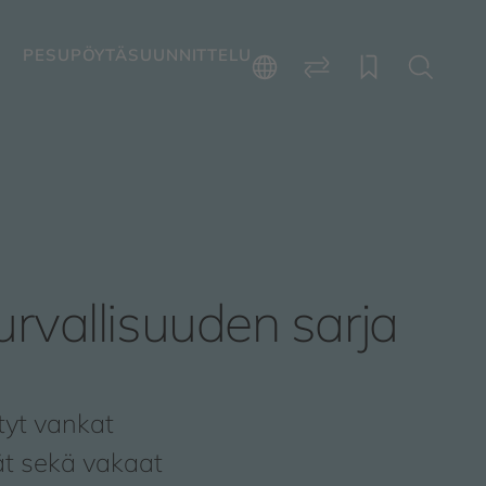
PESUPÖYTÄSUUNNITTELU
urvallisuuden sarja
tyt vankat
mät sekä vakaat