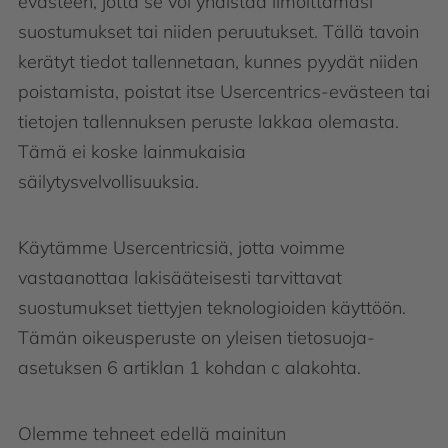
evästeen, jotta se voi yhdistää ilmoittamasi
suostumukset tai niiden peruutukset. Tällä tavoin
kerätyt tiedot tallennetaan, kunnes pyydät niiden
poistamista, poistat itse Usercentrics-evästeen tai
tietojen tallennuksen peruste lakkaa olemasta.
Tämä ei koske lainmukaisia
säilytysvelvollisuuksia.
Käytämme Usercentricsiä, jotta voimme
vastaanottaa lakisääteisesti tarvittavat
suostumukset tiettyjen teknologioiden käyttöön.
Tämän oikeusperuste on yleisen tietosuoja-
asetuksen 6 artiklan 1 kohdan c alakohta.
Olemme tehneet edellä mainitun