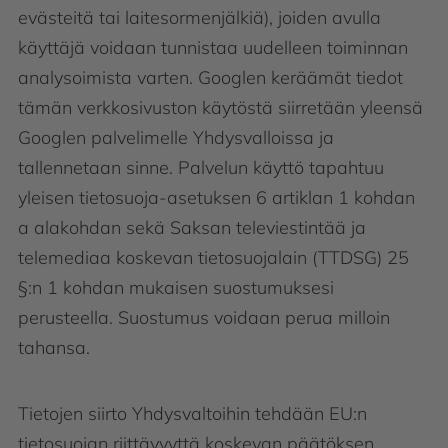
evästeitä tai laitesormenjälkiä), joiden avulla
käyttäjä voidaan tunnistaa uudelleen toiminnan
analysoimista varten. Googlen keräämät tiedot
tämän verkkosivuston käytöstä siirretään yleensä
Googlen palvelimelle Yhdysvalloissa ja
tallennetaan sinne. Palvelun käyttö tapahtuu
yleisen tietosuoja-asetuksen 6 artiklan 1 kohdan
a alakohdan sekä Saksan televiestintää ja
telemediaa koskevan tietosuojalain (TTDSG) 25
§:n 1 kohdan mukaisen suostumuksesi
perusteella. Suostumus voidaan perua milloin
tahansa.
Tietojen siirto Yhdysvaltoihin tehdään EU:n
tietosuojan riittävyyttä koskevan päätöksen