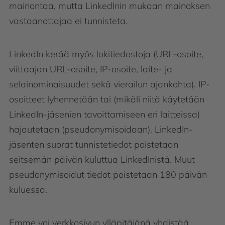
mainontaa, mutta LinkedInin mukaan mainoksen
vastaanottajaa ei tunnisteta.
LinkedIn kerää myös lokitiedostoja (URL-osoite,
viittaajan URL-osoite, IP-osoite, laite- ja
selainominaisuudet sekä vierailun ajankohta). IP-
osoitteet lyhennetään tai (mikäli niitä käytetään
LinkedIn-jäsenien tavoittamiseen eri laitteissa)
hajautetaan (pseudonymisoidaan). LinkedIn-
jäsenten suorat tunnistetiedot poistetaan
seitsemän päivän kuluttua LinkedInistä. Muut
pseudonymisoidut tiedot poistetaan 180 päivän
kuluessa.
Emme voi verkkosivun ylläpitäjänä yhdistää