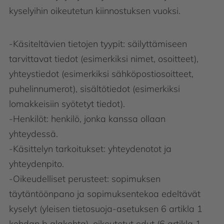
kyselyihin oikeutetun kiinnostuksen vuoksi.
-Käsiteltävien tietojen tyypit: säilyttämiseen
tarvittavat tiedot (esimerkiksi nimet, osoitteet),
yhteystiedot (esimerkiksi sähköpostiosoitteet,
puhelinnumerot), sisältötiedot (esimerkiksi
lomakkeisiin syötetyt tiedot).
-Henkilöt: henkilö, jonka kanssa ollaan
yhteydessä.
-Käsittelyn tarkoitukset: yhteydenotot ja
yhteydenpito.
-Oikeudelliset perusteet: sopimuksen
täytäntöönpano ja sopimuksentekoa edeltävät
kyselyt (yleisen tietosuoja-asetuksen 6 artikla 1
kohdan b alakohta), oikeutetut edut (6 artikla 1