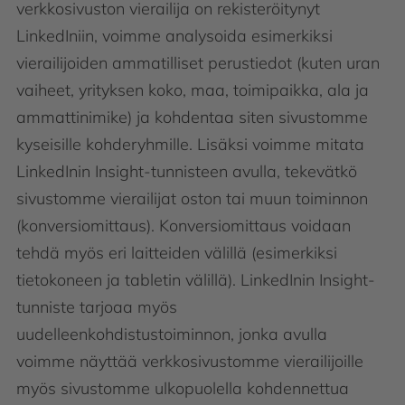
verkkosivuston vierailija on rekisteröitynyt
LinkedIniin, voimme analysoida esimerkiksi
vierailijoiden ammatilliset perustiedot (kuten uran
vaiheet, yrityksen koko, maa, toimipaikka, ala ja
ammattinimike) ja kohdentaa siten sivustomme
kyseisille kohderyhmille. Lisäksi voimme mitata
LinkedInin Insight-tunnisteen avulla, tekevätkö
sivustomme vierailijat oston tai muun toiminnon
(konversiomittaus). Konversiomittaus voidaan
tehdä myös eri laitteiden välillä (esimerkiksi
tietokoneen ja tabletin välillä). LinkedInin Insight-
tunniste tarjoaa myös
uudelleenkohdistustoiminnon, jonka avulla
voimme näyttää verkkosivustomme vierailijoille
myös sivustomme ulkopuolella kohdennettua