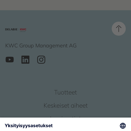
KWC Group Management AG
Tuotteet
Keskeiset aiheet
Inspiraatiot