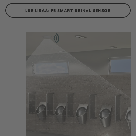
LUE LISÄÄ: F5 SMART URINAL SENSOR