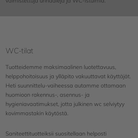
valmistettuja urinaaleja ja WC-istuimia.
WC-tilat
Tuotteidemme maksimaalinen luotettavuus,
helppohoitoisuus ja ylläpito vakuuttavat käyttäjät.
Heti suunnittelu-vaiheessa autamme ottamaan
huomioon rakennus-, asennus- ja
hygieniavaatimukset, jotta julkinen wc selviytyy
kovimmastakin käytöstä.
Saniteettituotteiksii suositellaan helposti