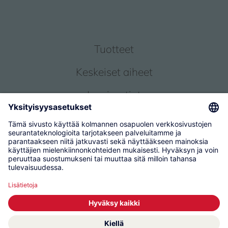
Tuotteet
Keskeiset aiheet
Inspiraatiot
Palvelu
Tietoja meistä
© 2026 KWC Group Management AG
Käyttöehdot
Ylläpitäjä
Tietosuoja