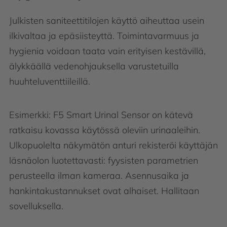
Julkisten saniteettitilojen käyttö aiheuttaa usein
ilkivaltaa ja epäsiisteyttä. Toimintavarmuus ja
hygienia voidaan taata vain erityisen kestävillä,
älykkäällä vedenohjauksella varustetuilla
huuhteluventtiileillä.
Esimerkki: F5 Smart Urinal Sensor on kätevä
ratkaisu kovassa käytössä oleviin urinaaleihin.
Ulkopuolelta näkymätön anturi rekisteröi käyttäjän
läsnäolon luotettavasti: fyysisten parametrien
perusteella ilman kameraa. Asennusaika ja
hankintakustannukset ovat alhaiset. Hallitaan
sovelluksella.