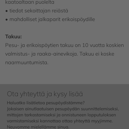
kaatoaltaan puolelta
• tiedot sekoittajan reiästä
• mahdolliset jalkaparit erikoispöydille
Takuu:
Pesu- ja erikoispöytien takuu on 10 vuotta koskien
valmistus- ja raaka-ainevikoja. Takuu ei koske
naarmuuntumista.
Ota yhteyttä ja kysy lisää
Haluatko lisätietoa pesupöydistämme?
Jokaisen ainutlaatuisen pesupöydän suunnittelemiseksi,
mittojen tarkastamiseksi ja onnistuneen lopputuloksen
varmistamiseksi kannattaa ottaa yhteyttä myyjimme.
Neuvomme mielellämme sinua.