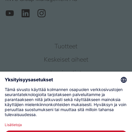
Tuotteet
Keskeiset aiheet
Inspiraatiot
Palvelu
Tietoja meistä
© 2026 KWC Group Management AG