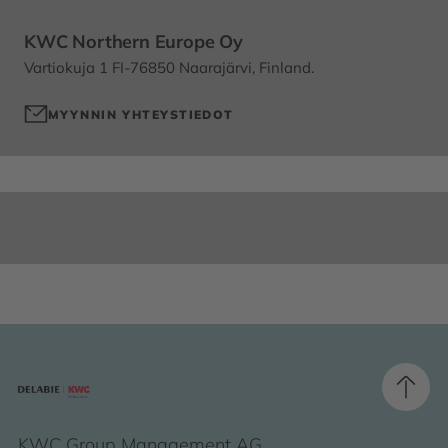
KWC Northern Europe Oy
Vartiokuja 1 FI-76850 Naarajärvi, Finland.
MYYNNIN YHTEYSTIEDOT
KWC Group Management AG