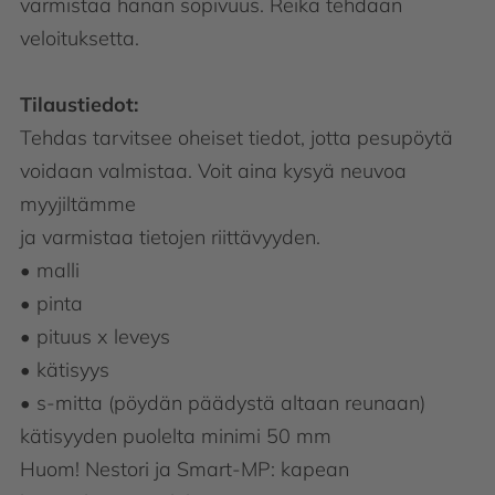
varmistaa hanan sopivuus. Reikä tehdään
veloituksetta.
Tilaustiedot:
Tehdas tarvitsee oheiset tiedot, jotta pesupöytä
voidaan valmistaa. Voit aina kysyä neuvoa
myyjiltämme
ja varmistaa tietojen riittävyyden.
• malli
• pinta
• pituus x leveys
• kätisyys
• s-mitta (pöydän päädystä altaan reunaan)
kätisyyden puolelta minimi 50 mm
Huom! Nestori ja Smart-MP: kapean