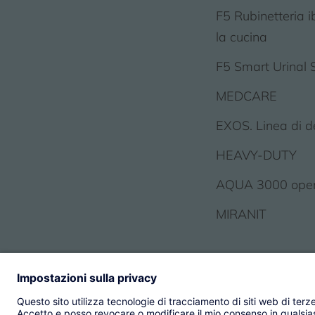
F5 Rubinetteria i
la cucina
F5 Smart Urinal 
MEDCARE
EXOS. Linea di d
HEAVY-DUTY
AQUA 3000 ope
MIRANIT