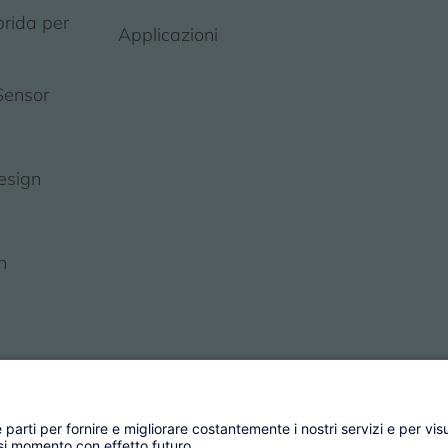
brida per
Applicazioni
Sensor
esign
n