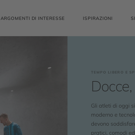
ARGOMENTI DI INTERESSE
ISPIRAZIONI
S
TEMPO LIBERO E S
Docce,
Gli atleti di oggi
moderno e tecnolo
devono soddisfare
pratici, comodi e