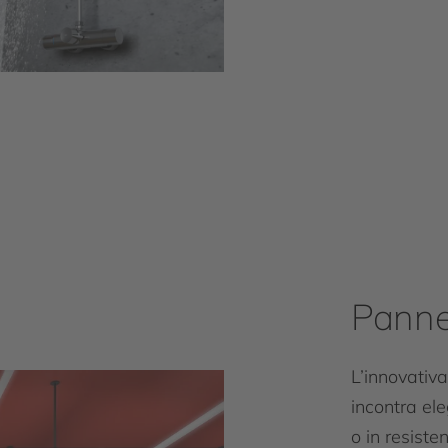
Pannel
L’innovativa
incontra ele
o in resiste