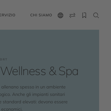
ERVIZIO
CHI SIAMO
PORT
 Wellness & Spa
 si allenano spesso in un ambiente
gico. Anche gli impianti sanitari
 standard elevati: devono essere
d economici.