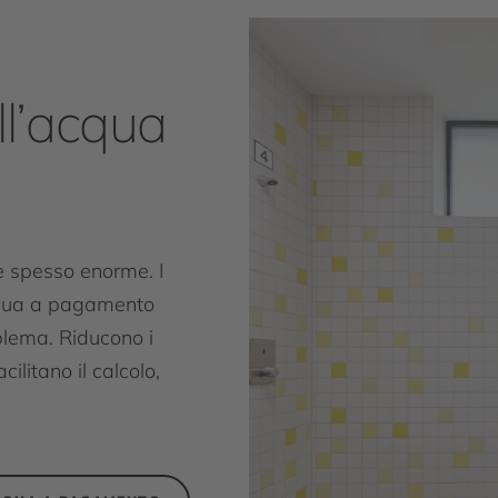
ll’acqua
è spesso enorme. I
acqua a pagamento
blema. Riducono i
ilitano il calcolo,