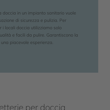
a doccia in un impianto sanitario vuole
azione di sicurezza e pulizia. Per
 i locali doccia utilizziamo solo
ualità e facili da pulire. Garantiscono la
 una piacevole esperienza.
tterie per doccia