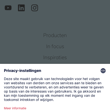
Producten
In focus
Inspiraties
Service
Over ons
© 2026 KWC Group Management AG