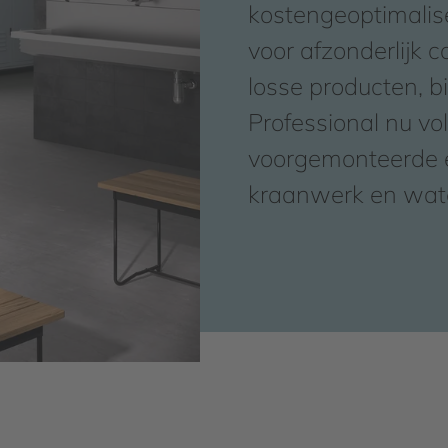
kostengeoptimalise
voor afzonderlijk 
losse producten, 
Professional nu vol
voorgemonteerde e
kraanwerk en wate