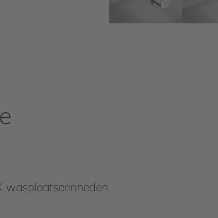
ie
-wasplaatseenheden