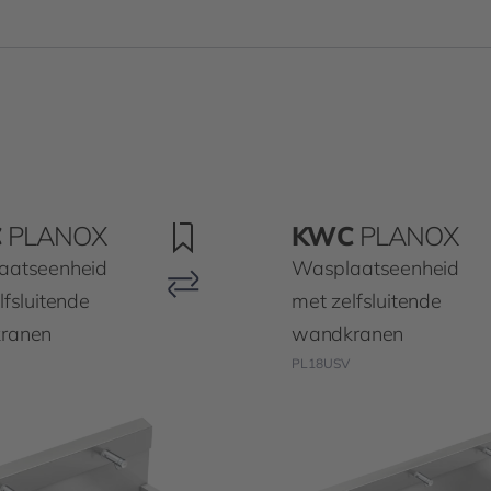
C
PLANOX
KWC
PLANOX
aatseenheid
Wasplaatseenheid
lfsluitende
met zelfsluitende
ranen
wandkranen
PL18USV