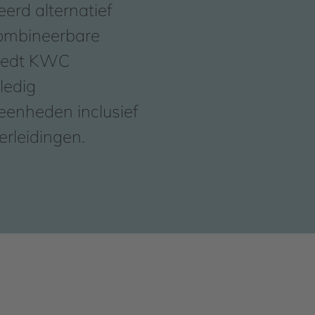
erd alternatief
combineerbare
biedt KWC
ledig
enheden inclusief
rleidingen.