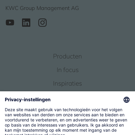
KWC Group Management AG
Producten
In focus
Inspiraties
Service
Over ons