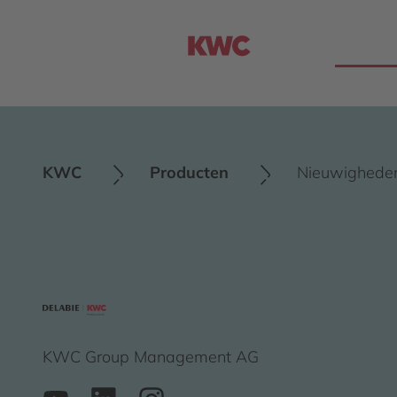
PRODUCT
KWC
Producten
Nieuwighede
KWC Group Management AG