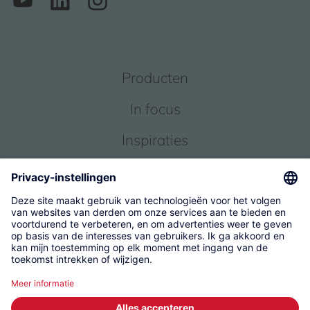
Producten
In focus
Inspiraties
Service
Over ons
© 2026 KWC Group Management AG
Algemene Voorwaarden
Impressum