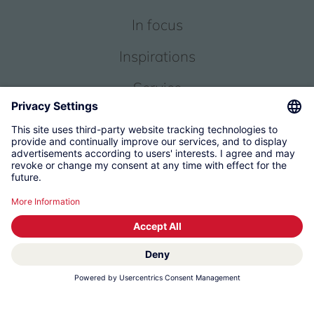
In focus
Inspirations
Service
About us
© 2026 KWC Group Management AG
Terms and Conditions
Imprint
Privacy
Governance