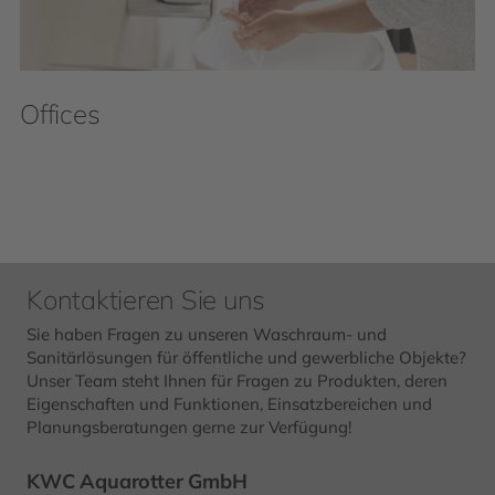
Offices
Kontaktieren Sie uns
Sie haben Fragen zu unseren Waschraum- und
Sanitärlösungen für öffentliche und gewerbliche Objekte?
Unser Team steht Ihnen für Fragen zu Produkten, deren
Eigenschaften und Funktionen, Einsatzbereichen und
Planungsberatungen gerne zur Verfügung!
KWC Aquarotter GmbH